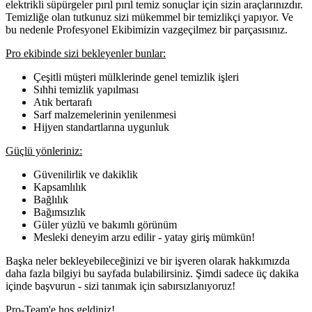
elektrikli süpürgeler pırıl pırıl temiz sonuçlar için sizin araçlarınızdır.
Temizliğe olan tutkunuz sizi mükemmel bir temizlikçi yapıyor. Ve
bu nedenle Profesyonel Ekibimizin vazgeçilmez bir parçasısınız.
Pro ekibinde sizi bekleyenler bunlar:
Çeşitli müşteri mülklerinde genel temizlik işleri
Sıhhi temizlik yapılması
Atık bertarafı
Sarf malzemelerinin yenilenmesi
Hijyen standartlarına uygunluk
Güçlü yönleriniz:
Güvenilirlik ve dakiklik
Kapsamlılık
Bağlılık
Bağımsızlık
Güler yüzlü ve bakımlı görünüm
Mesleki deneyim arzu edilir - yatay giriş mümkün!
Başka neler bekleyebileceğinizi ve bir işveren olarak hakkımızda
daha fazla bilgiyi bu sayfada bulabilirsiniz. Şimdi sadece üç dakika
içinde başvurun - sizi tanımak için sabırsızlanıyoruz!
Pro-Team'e hoş geldiniz!