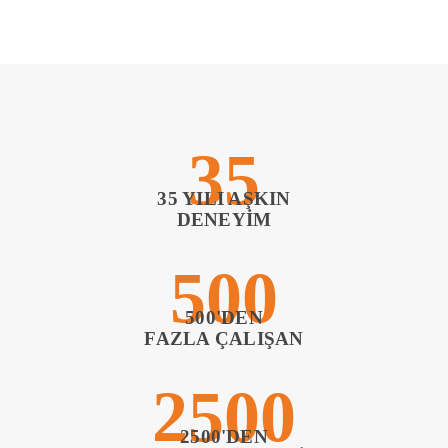
35
35 YILI AŞKIN
DENEYIM
500
500'DEN
FAZLA ÇALIŞAN
2500
2500'DEN