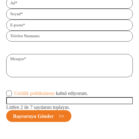
Zorunlu
Ad
*
alan
Zorunlu
Soyad
*
alan
Zorunlu
E-posta
*
alan
Telefon Numarası
Zorunlu
Mesajın
*
alan
Gizlilik politikalarını
kabul ediyorum.
Lütfen 2 ile 7 sayılarını toplayın.
Başvuruyu Gönder
>>