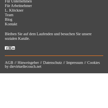
Gezinmeyi
Für Unternehmen
atla
Für Arbeitnehmer
L. Klöckner
Team
Blog
Kontakt
Bleiben Sie auf dem Laufenden und besuchen Sie unsere
sozialen Kanäle.
Gezinmeyi
AGB
Hinweisgeber
Datenschutz
Impressum
Cookies
atla
by
dievirtuellecouch.net