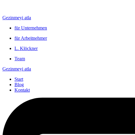
Gezinmeyi atla
für Unternehmen
für Arbeitnehmer
L. Klöckner
Team
Gezinmeyi atla
Start
Blog
Kontakt