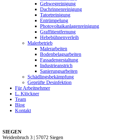
Gehwegreinigung
Dachrinnenreinigung
Tatortreinigung
Entrümpelung
Photovoltaikanlagenreinigung
Graffitientfernung
Hebebühnenverleih
Malerbetrieb
Malerarbeiten
Bodenbelagsarbeiten
Fassadengestaltung
Industrieanstrich
Sanierungsarbeiten
Schädlingsbekämpfung
Geprüfte Desinfektion
Für Arbeitnehmer
L. Klöckner
Team
Blog
Kontakt
SIEGEN
Weidenbruch 3 | 57072 Siegen