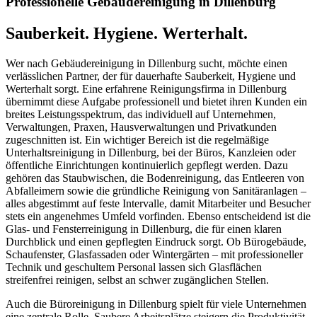
Professionelle Gebäudereinigung in Dillenburg
Sauberkeit. Hygiene. Werterhalt.
Wer nach Gebäudereinigung in Dillenburg sucht, möchte einen
verlässlichen Partner, der für dauerhafte Sauberkeit, Hygiene und
Werterhalt sorgt. Eine erfahrene Reinigungsfirma in Dillenburg
übernimmt diese Aufgabe professionell und bietet ihren Kunden ein
breites Leistungsspektrum, das individuell auf Unternehmen,
Verwaltungen, Praxen, Hausverwaltungen und Privatkunden
zugeschnitten ist. Ein wichtiger Bereich ist die regelmäßige
Unterhaltsreinigung in Dillenburg, bei der Büros, Kanzleien oder
öffentliche Einrichtungen kontinuierlich gepflegt werden. Dazu
gehören das Staubwischen, die Bodenreinigung, das Entleeren von
Abfalleimern sowie die gründliche Reinigung von Sanitäranlagen –
alles abgestimmt auf feste Intervalle, damit Mitarbeiter und Besucher
stets ein angenehmes Umfeld vorfinden. Ebenso entscheidend ist die
Glas- und Fensterreinigung in Dillenburg, die für einen klaren
Durchblick und einen gepflegten Eindruck sorgt. Ob Bürogebäude,
Schaufenster, Glasfassaden oder Wintergärten – mit professioneller
Technik und geschultem Personal lassen sich Glasflächen
streifenfrei reinigen, selbst an schwer zugänglichen Stellen.
Auch die Büroreinigung in Dillenburg spielt für viele Unternehmen
eine zentrale Rolle. Saubere Arbeitsplätze steigern die Produktivität