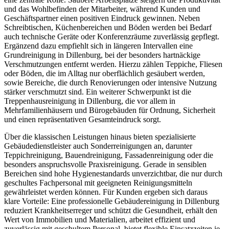
und das Wohlbefinden der Mitarbeiter, während Kunden und
Geschäftspartner einen positiven Eindruck gewinnen. Neben
Schreibtischen, Küchenbereichen und Böden werden bei Bedarf
auch technische Geräte oder Konferenzräume zuverlässig gepflegt.
Ergänzend dazu empfiehlt sich in längeren Intervallen eine
Grundreinigung in Dillenburg, bei der besonders hartnäckige
Verschmutzungen entfernt werden. Hierzu zählen Teppiche, Fliesen
oder Böden, die im Alltag nur oberflächlich gesäubert werden,
sowie Bereiche, die durch Renovierungen oder intensive Nutzung
stärker verschmutzt sind. Ein weiterer Schwerpunkt ist die
Treppenhausreinigung in Dillenburg, die vor allem in
Mehrfamilienhäusern und Bürogebäuden für Ordnung, Sicherheit
und einen repräsentativen Gesamteindruck sorgt.
Über die klassischen Leistungen hinaus bieten spezialisierte
Gebäudedienstleister auch Sonderreinigungen an, darunter
Teppichreinigung, Bauendreinigung, Fassadenreinigung oder die
besonders anspruchsvolle Praxisreinigung. Gerade in sensiblen
Bereichen sind hohe Hygienestandards unverzichtbar, die nur durch
geschultes Fachpersonal mit geeigneten Reinigungsmitteln
gewährleistet werden können. Für Kunden ergeben sich daraus
klare Vorteile: Eine professionelle Gebäudereinigung in Dillenburg
reduziert Krankheitserreger und schützt die Gesundheit, erhält den
Wert von Immobilien und Materialien, arbeitet effizient und
zuverlässig mit geschultem Personal, bietet flexible Einsatzzeiten je