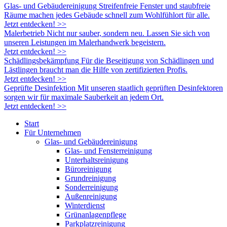
Glas- und Gebäude­reinigung
Streifenfreie Fenster und staubfreie
Räume machen jedes Gebäude schnell zum Wohlfühlort für alle.
Jetzt entdecken!
>>
Malerbetrieb
Nicht nur sauber, sondern neu. Lassen Sie sich von
unseren Leistungen im Malerhandwerk begeistern.
Jetzt entdecken!
>>
Schädlings­bekämpfung
Für die Beseitigung von Schädlingen und
Lästlingen braucht man die Hilfe von zertifizierten Profis.
Jetzt entdecken!
>>
Geprüfte Desinfektion
Mit unseren staatlich geprüften Desinfektoren
sorgen wir für maximale Sauberkeit an jedem Ort.
Jetzt entdecken!
>>
Start
Für Unternehmen
Glas- und Gebäudereinigung
Glas- und Fensterreinigung
Unterhaltsreinigung
Büroreinigung
Grundreinigung
Sonderreinigung
Außenreinigung
Winterdienst
Grünanlagenpflege
Parkplatzreinigung